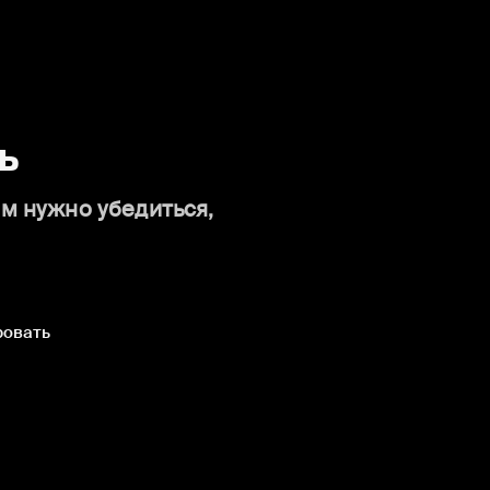
ь
ам нужно убедиться,
ровать