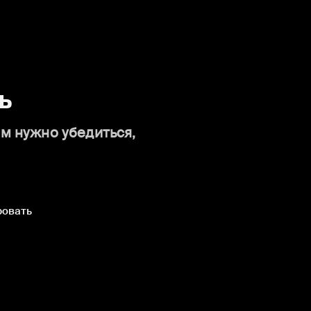
ь
ам нужно убедиться,
ровать