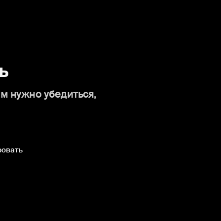
ь
ам нужно убедиться,
ровать