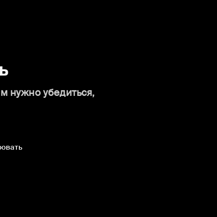
ь
ам нужно убедиться,
ровать