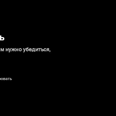
ь
ам нужно убедиться,
ровать