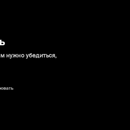
ь
ам нужно убедиться,
ровать