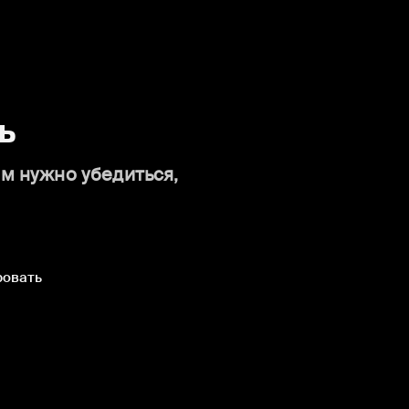
ь
ам нужно убедиться,
ровать