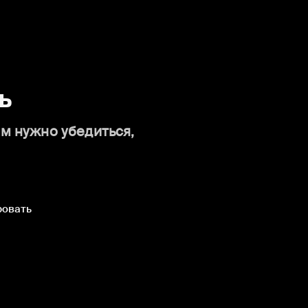
ь
ам нужно убедиться,
ровать