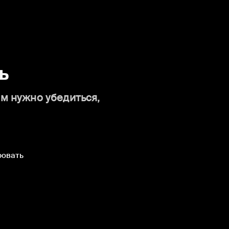
ь
ам нужно убедиться,
ровать