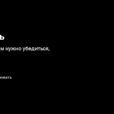
ь
ам нужно убедиться,
ровать