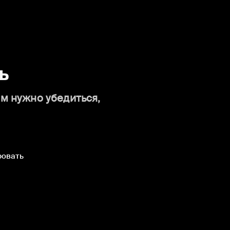
ь
ам нужно убедиться,
ровать