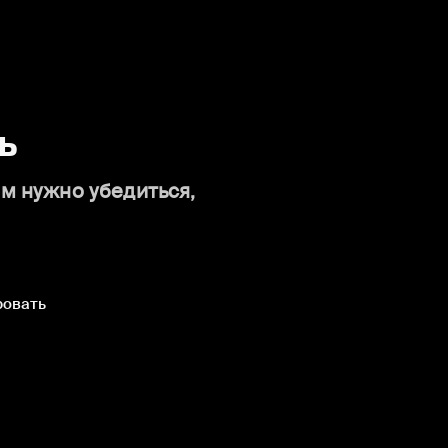
ь
ам нужно убедиться,
ровать