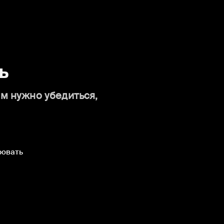
ь
ам нужно убедиться,
ровать