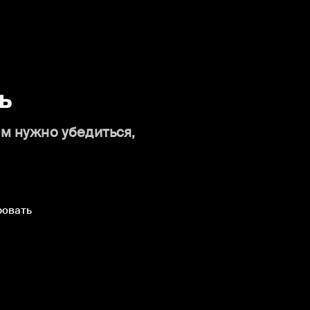
ь
ам нужно убедиться,
ровать