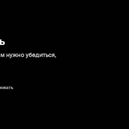
ь
ам нужно убедиться,
ровать