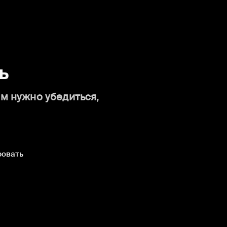
ь
ам нужно убедиться,
ровать