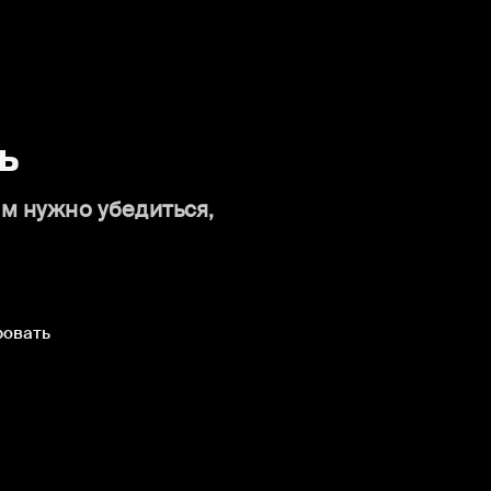
ь
ам нужно убедиться,
ровать