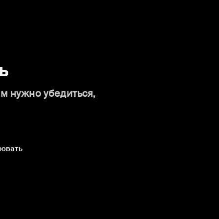
ь
ам нужно убедиться,
ровать