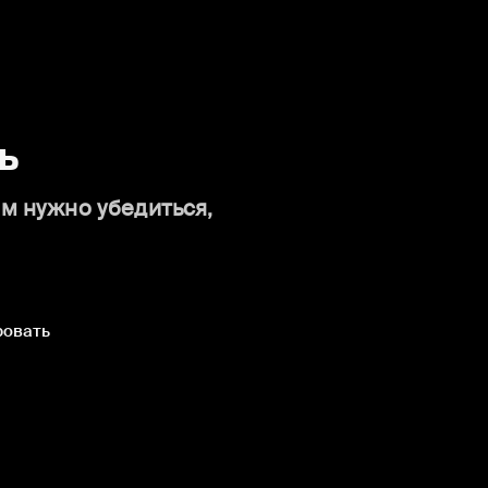
ь
ам нужно убедиться,
ровать