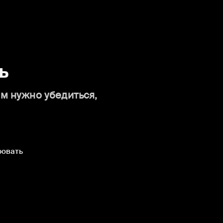
ь
ам нужно убедиться,
ровать