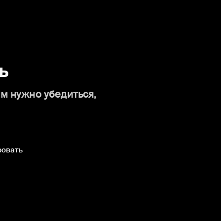
ь
ам нужно убедиться,
ровать