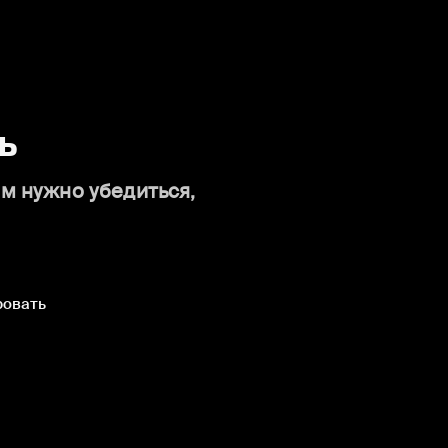
ь
ам нужно убедиться,
ровать