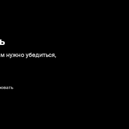
ь
ам нужно убедиться,
ровать