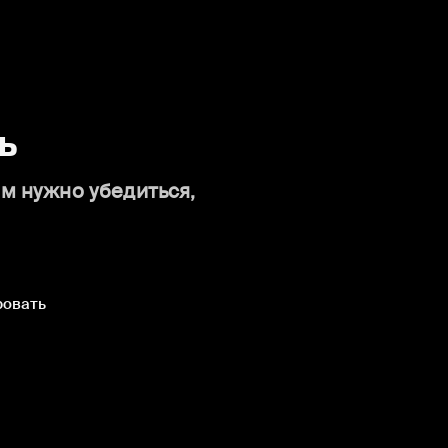
ь
ам нужно убедиться,
ровать