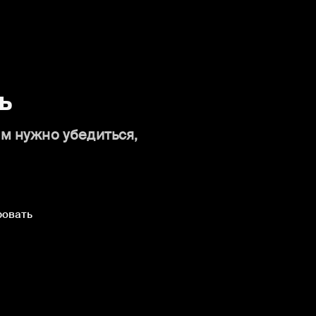
ь
ам нужно убедиться,
ровать