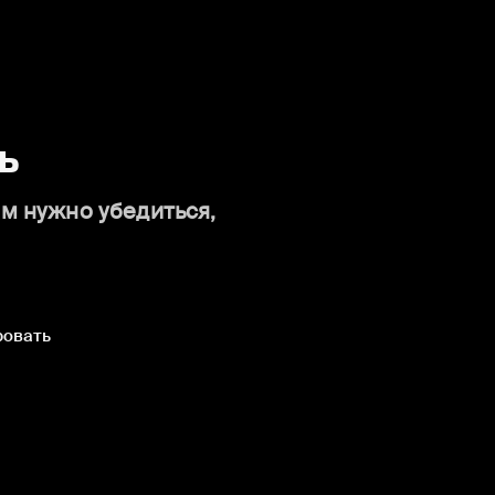
ь
ам нужно убедиться,
ровать