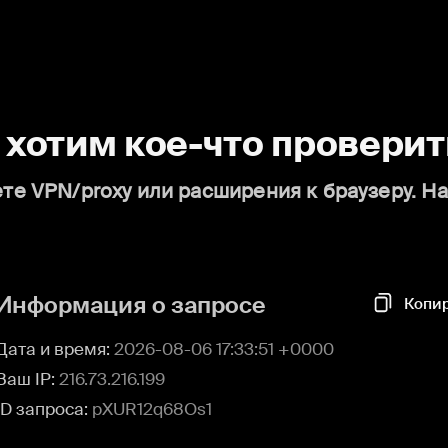
о хотим кое-что проверит
те VPN/proxy или расширения к браузеру. Н
Информация о запросе
Копи
Дата и время:
2026-08-06 17:33:51 +0000
Ваш IP:
216.73.216.199
ID запроса:
pXUR12q68Os1