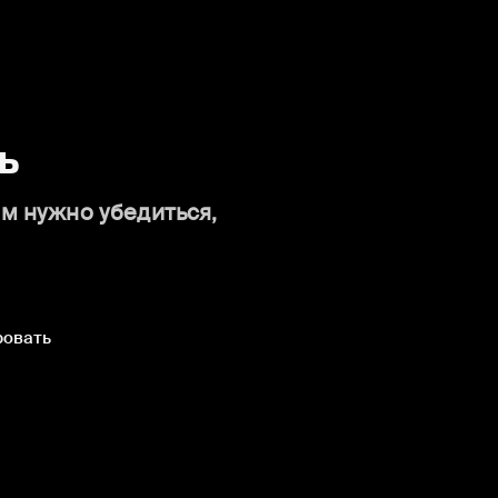
ь
ам нужно убедиться,
ровать