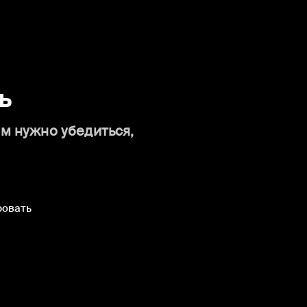
ь
ам нужно убедиться,
ровать