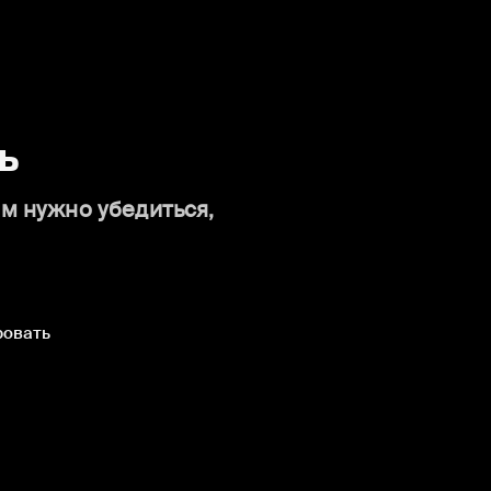
ь
ам нужно убедиться,
ровать