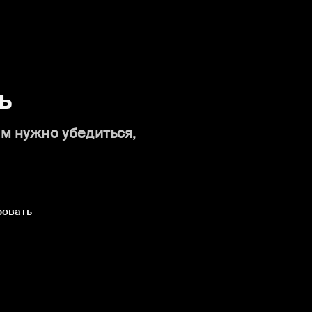
ь
ам нужно убедиться,
ровать