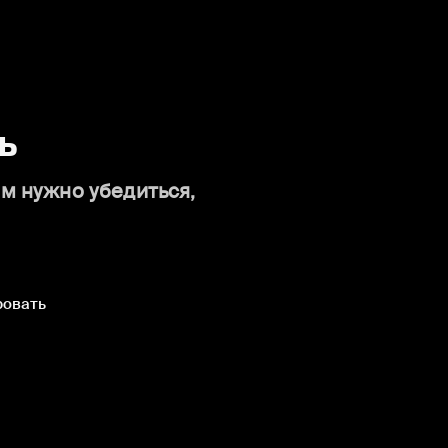
ь
ам нужно убедиться,
ровать