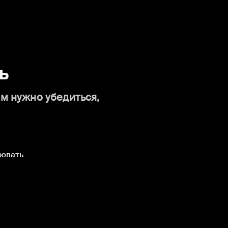
ь
ам нужно убедиться,
ровать