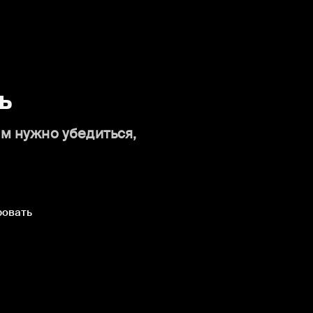
ь
ам нужно убедиться,
ровать