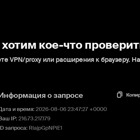
о хотим кое-что проверит
те VPN/proxy или расширения к браузеру. Н
Информация о запросе
Копи
Дата и время:
2026-08-06 23:47:27 +0000
Ваш IP:
216.73.217.179
ID запроса:
RlajpGpNPiE1