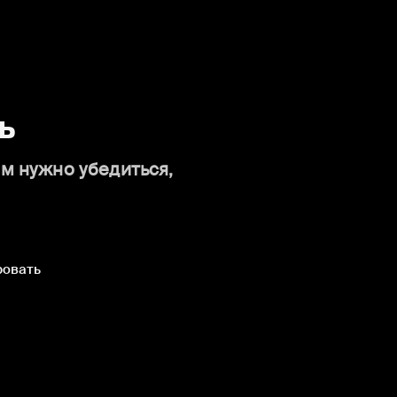
ь
ам нужно убедиться,
ровать