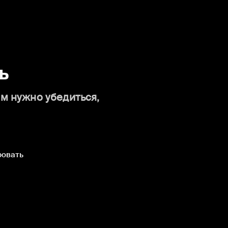
ь
ам нужно убедиться,
ровать