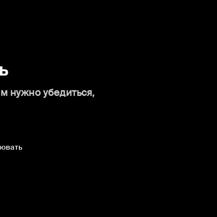
ь
ам нужно убедиться,
ровать