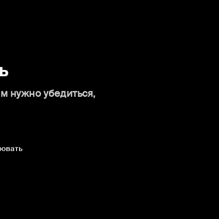
ь
ам нужно убедиться,
ровать