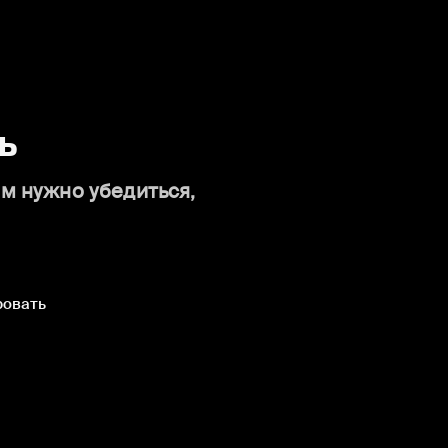
ь
ам нужно убедиться,
ровать