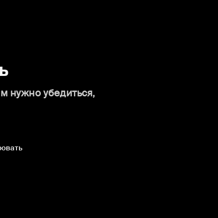
ь
ам нужно убедиться,
ровать