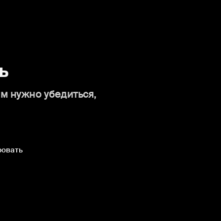
ь
ам нужно убедиться,
ровать