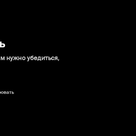
ь
ам нужно убедиться,
ровать