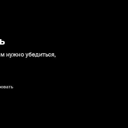
ь
ам нужно убедиться,
ровать