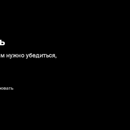
ь
ам нужно убедиться,
ровать