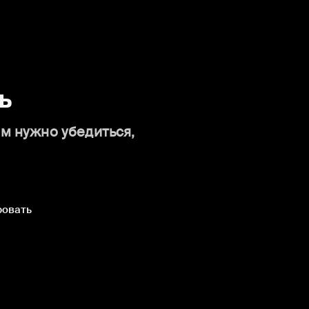
ь
ам нужно убедиться,
ровать