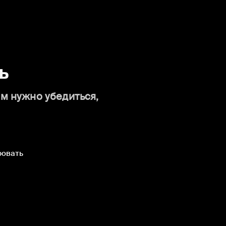
ь
ам нужно убедиться,
ровать