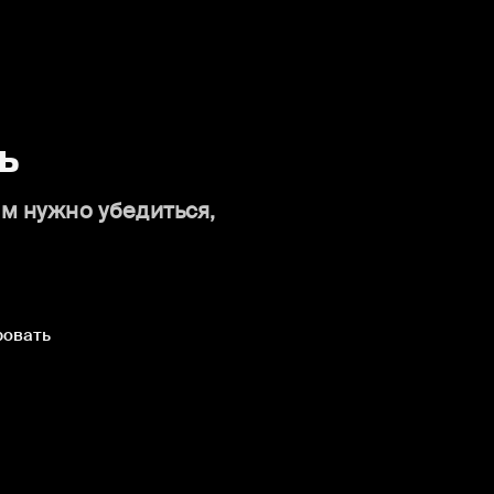
ь
ам нужно убедиться,
ровать