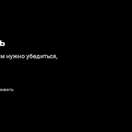
ь
ам нужно убедиться,
ровать