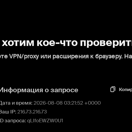
о хотим кое-что проверит
те VPN/proxy или расширения к браузеру. Н
Информация о запросе
Копи
Дата и время:
2026-08-08 03:21:52 +0000
Ваш IP:
216.73.216.73
ID запроса:
qLIfoEWZW0U1