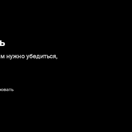
ь
ам нужно убедиться,
ровать