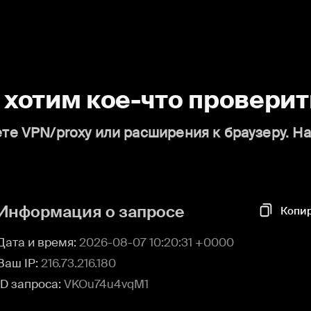
о хотим кое-что проверит
те VPN/proxy или расширения к браузеру. Н
Информация о запросе
Копи
Дата и время:
2026-08-07 10:20:31 +0000
Ваш IP:
216.73.216.180
ID запроса:
VKOu74u4vqM1