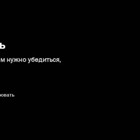
ь
ам нужно убедиться,
ровать