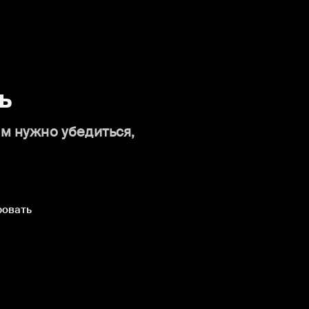
ь
ам нужно убедиться,
ровать